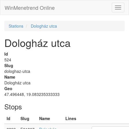
WinMenetrend Online
Stations
Dologház utca
Dologház utca
Id
524
Slug
dologhaz-utca
Name
Dologház utca
Geo
47.496448, 19.083235333333
Stops
Id
Slug
Name
Lines