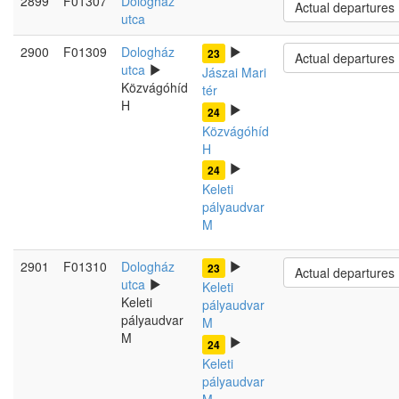
2899
F01307
Dologház
Actual departures
utca
2900
F01309
Dologház
23
Actual departures
utca
Jászai Mari
Közvágóhíd
tér
H
24
Közvágóhíd
H
24
Keleti
pályaudvar
M
2901
F01310
Dologház
23
Actual departures
utca
Keleti
Keleti
pályaudvar
pályaudvar
M
M
24
Keleti
pályaudvar
M