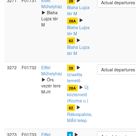
3271
F01731
Eiffel
28
Actual departures
Műhelyház
Blaha Lujza
Blaha
tér M
Lujza tér
28A
M
Blaha Lujza
tér M
62
Blaha Lujza
tér M
3272
F01732
Eiffel
28
Actual departures
Műhelyház
Izraelita
Örs
temető
vezér tere
Új
28A
M+H
köztemető
(Kozma u.)
62
Rákospalota,
MÁV-telep
3273
F01733
Eiffel
9