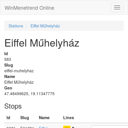
WinMenetrend Online
Stations
Eiffel Műhelyház
Eiffel Műhelyház
Id
583
Slug
eiffel-muhelyhaz
Name
Eiffel Műhelyház
Geo
47.48499625, 19.11347775
Stops
Id
Slug
Name
Lines