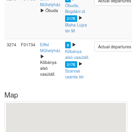
Actual departures
Műhelyház
Óbuda,
Óbuda
Bogdáni út
217E
Blaha Lujza
tér M
3274
F01734
Eiffel
9
Actual departures
Műhelyház
Kőbánya
alsó vasútáll.
Kőbánya
217E
alsó
Szarvas
vasútáll.
csárda tér
Map