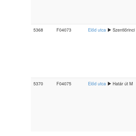
5368
F04073
Előd utca
Szentlőrinci ú
5370
F04075
Előd utca
Határ út M