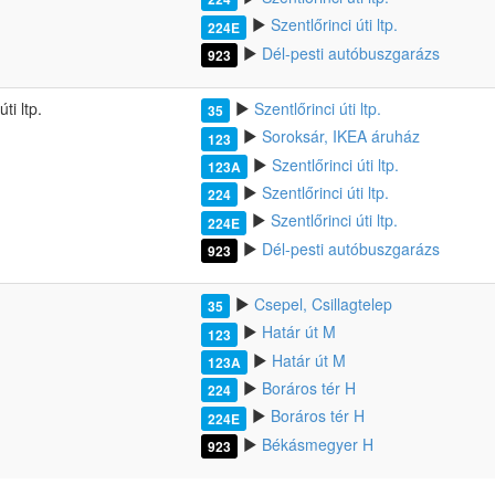
Szentlőrinci úti ltp.
224E
Dél-pesti autóbuszgarázs
923
ti ltp.
Szentlőrinci úti ltp.
35
Soroksár, IKEA áruház
123
Szentlőrinci úti ltp.
123A
Szentlőrinci úti ltp.
224
Szentlőrinci úti ltp.
224E
Dél-pesti autóbuszgarázs
923
Csepel, Csillagtelep
35
Határ út M
123
Határ út M
123A
Boráros tér H
224
Boráros tér H
224E
Békásmegyer H
923