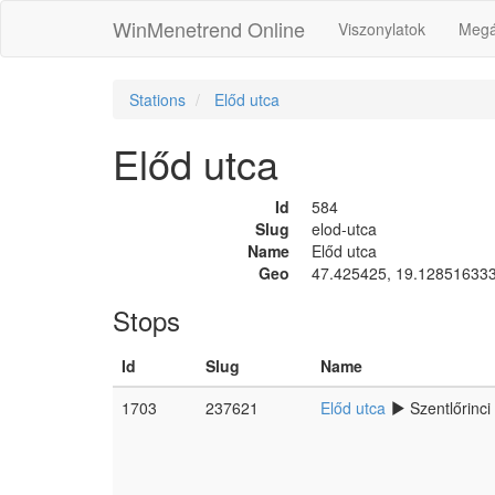
WinMenetrend Online
Viszonylatok
Megá
Stations
Előd utca
Előd utca
Id
584
Slug
elod-utca
Name
Előd utca
Geo
47.425425, 19.12851633
Stops
Id
Slug
Name
1703
237621
Előd utca
Szentlőrinci ú