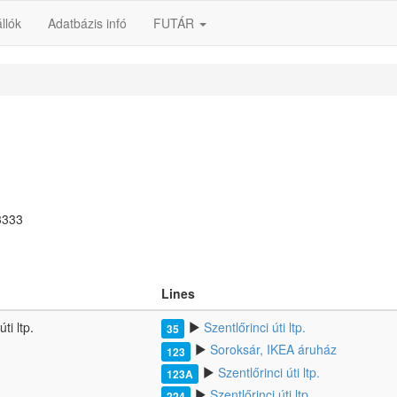
llók
Adatbázis infó
FUTÁR
3333
Lines
ti ltp.
Szentlőrinci úti ltp.
35
Soroksár, IKEA áruház
123
Szentlőrinci úti ltp.
123A
Szentlőrinci úti ltp.
224