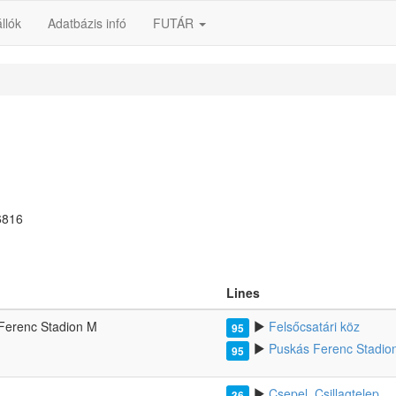
llók
Adatbázis infó
FUTÁR
6816
Lines
Ferenc Stadion M
Felsőcsatári köz
95
Puskás Ferenc Stadio
95
Csepel, Csillagtelep
36