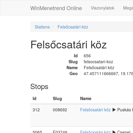
WinMenetrend Online
Viszonylatok
Megá
Stations
Felsőcsatári köz
Felsőcsatári köz
Id
656
Slug
felsocsatari-koz
Name
Felsőcsatári köz
Geo
47.457111666667, 19.17
Stops
Id
Slug
Name
312
008692
Felsőcsatári köz
Puskás 
5065
F03746
Felsőcsatári köz
Csepel