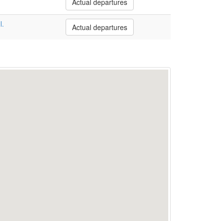
Actual departures
l.
Actual departures