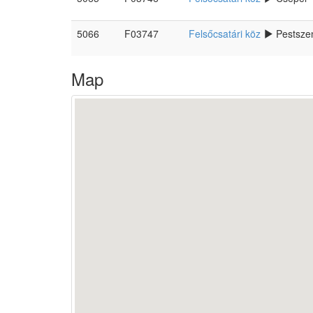
5066
F03747
Felsőcsatári köz
Pestszent
Map