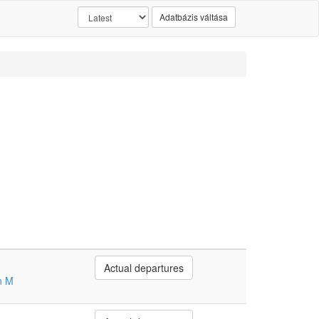
Adatbázis váltása
Actual departures
n M