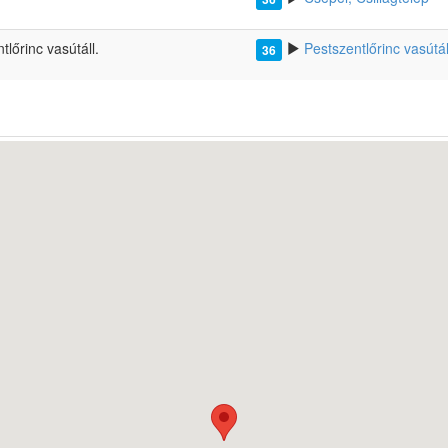
lőrinc vasútáll.
Pestszentlőrinc vasútál
36