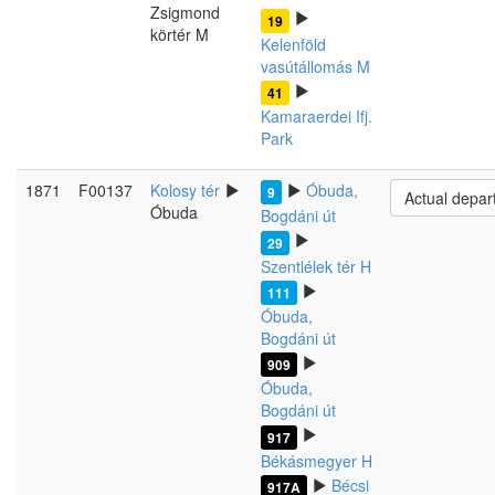
Zsigmond
19
körtér M
Kelenföld
vasútállomás M
41
Kamaraerdei Ifj.
Park
1871
F00137
Kolosy tér
Óbuda,
9
Actual depar
Óbuda
Bogdáni út
29
Szentlélek tér H
111
Óbuda,
Bogdáni út
909
Óbuda,
Bogdáni út
917
Békásmegyer H
Bécsi
917A