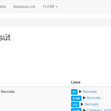
llók
Adatbázis infó
FUTÁR
sút
Lines
Normafa
Normafa
21
Normafa
210B
Normafa
212
Csillebérc, KFK
212B