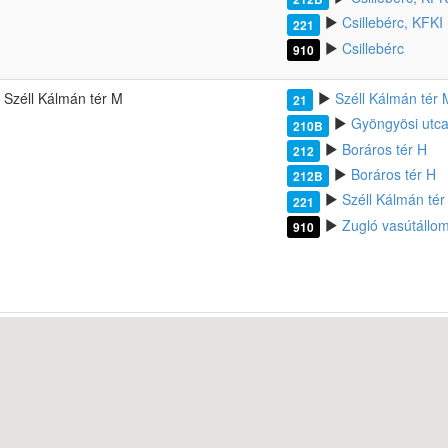
Csillebérc, KFKI
221
Csillebérc
910
Széll Kálmán tér M
Széll Kálmán tér 
21
Gyöngyösi utc
210B
Boráros tér H
212
Boráros tér H
212B
Széll Kálmán tér
221
Zugló vasútállo
910