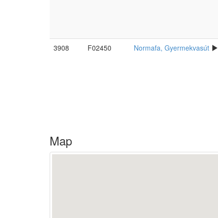
3908
F02450
Normafa, Gyermekvasút
Map