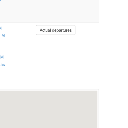
M
Actual departures
a M
 M
más