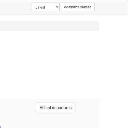
Adatbázis váltása
Actual departures
I