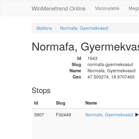
WinMenetrend Online
Viszonylatok
Megá
Stations
Normafa, Gyermekvasút
Normafa, Gyermekva
Id
1643
Slug
normafa-gyermekvasut
Name
Normafa, Gyermekvasút
Geo
47.500274, 18.9707465
Stops
Id
Slug
Name
3907
F02449
Normafa, Gyermekvasút