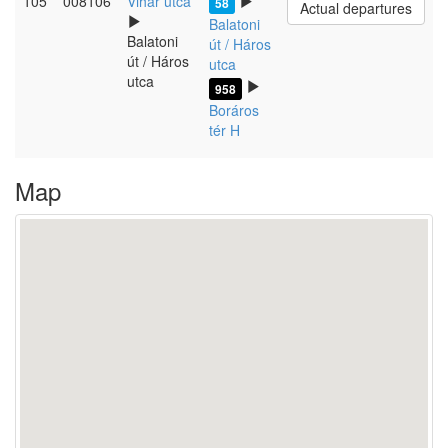
105
008106
Vihar utca
58
Actual departures
Balatoni
Balatoni
út / Háros
út / Háros
utca
utca
958
Boráros
tér H
Map