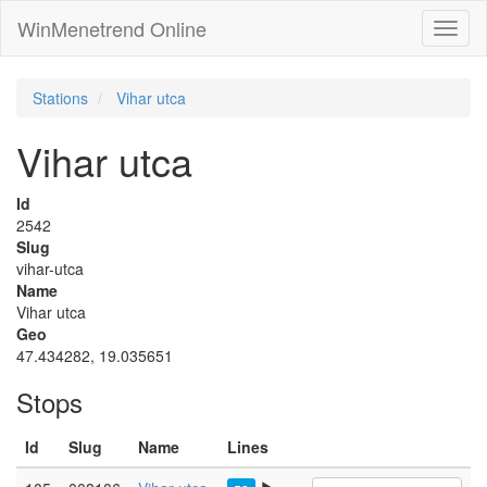
WinMenetrend Online
Stations
Vihar utca
Vihar utca
Id
2542
Slug
vihar-utca
Name
Vihar utca
Geo
47.434282, 19.035651
Stops
Id
Slug
Name
Lines