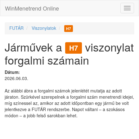
WinMenetrend Online
FUTÁR
Viszonylatok
H7
Járművek a
viszonylat
H7
forgalmi számain
Dátum:
2026.06.03.
Az alábbi ábra a forgalmi számok jelenlétét mutatja az adott
járaton. Szürkével szerepelnek a forgalmi szám menetrendi idejei,
míg színessel az, amikor az adott időpontban egy jármű be volt
jelentkezve a FUTÁR rendszerbe. Napot váltani – a szokásos
módon – a jobb felső sarokban lehet.