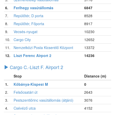
6.
Ferihegy vasútállomás
6847
7.
Repülőtér, D porta
8528
8.
Repülőtér, Főporta
8917
9.
Vecsés-nyugat
10230
10.
Cargo City
12652
11.
Nemzetközi Posta Kicserélő Központ
13372
12.
Liszt Ferenc Airport 2
14236
Cargo C.-Liszt F. Airport 2
Stop
Distance (m)
1.
Kőbánya-Kispest M
0
2.
Felsőcsatári út
2643
3.
Pestszentlőrinc vasútállomás (átjáró)
3076
4.
Csévéző utca
4152