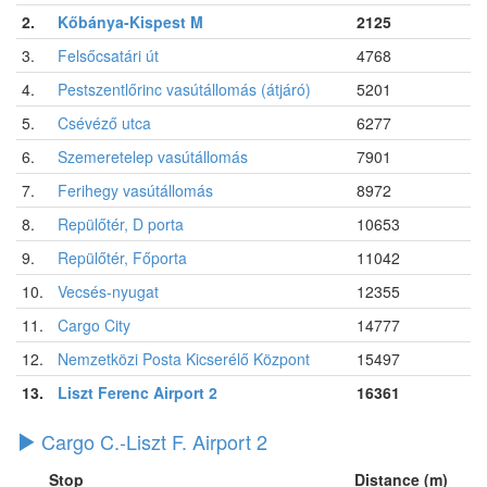
2.
Kőbánya-Kispest M
2125
3.
Felsőcsatári út
4768
4.
Pestszentlőrinc vasútállomás (átjáró)
5201
5.
Csévéző utca
6277
6.
Szemeretelep vasútállomás
7901
7.
Ferihegy vasútállomás
8972
8.
Repülőtér, D porta
10653
9.
Repülőtér, Főporta
11042
10.
Vecsés-nyugat
12355
11.
Cargo City
14777
12.
Nemzetközi Posta Kicserélő Központ
15497
13.
Liszt Ferenc Airport 2
16361
Cargo C.-Liszt F. Airport 2
Stop
Distance (m)