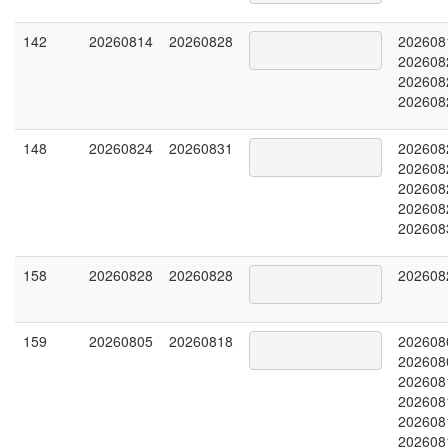
142
20260814
20260828
202608
202608
202608
202608
148
20260824
20260831
202608
202608
202608
202608
202608
158
20260828
20260828
202608
159
20260805
20260818
202608
202608
202608
202608
202608
202608