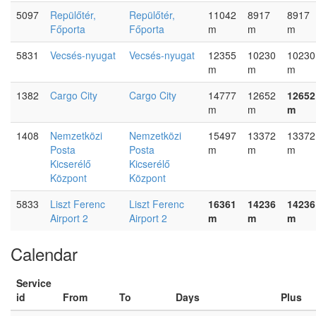
5097
Repülőtér,
Repülőtér,
11042
8917
8917
Főporta
Főporta
m
m
m
5831
Vecsés-nyugat
Vecsés-nyugat
12355
10230
10230
m
m
m
1382
Cargo City
Cargo City
14777
12652
12652
m
m
m
1408
Nemzetközi
Nemzetközi
15497
13372
13372
Posta
Posta
m
m
m
Kicserélő
Kicserélő
Központ
Központ
5833
Liszt Ferenc
Liszt Ferenc
16361
14236
14236
Airport 2
Airport 2
m
m
m
Calendar
Service
id
From
To
Days
Plus