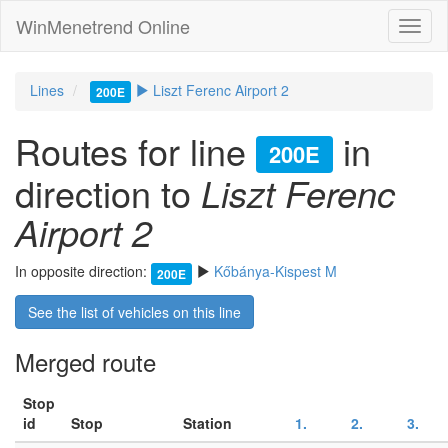
WinMenetrend Online
Lines
Liszt Ferenc Airport 2
200E
Routes for line
in
200E
direction to
Liszt Ferenc
Airport 2
In opposite direction:
Kőbánya-Kispest M
200E
See the list of vehicles on this line
Merged route
Stop
id
Stop
Station
1.
2.
3.