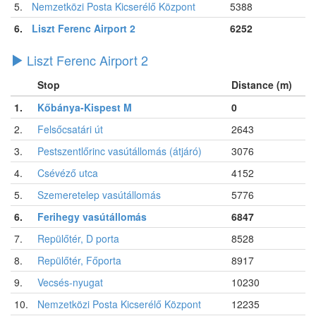
5.
Nemzetközi Posta Kicserélő Központ
5388
6.
Liszt Ferenc Airport 2
6252
Liszt Ferenc Airport 2
Stop
Distance (m)
1.
Kőbánya-Kispest M
0
2.
Felsőcsatári út
2643
3.
Pestszentlőrinc vasútállomás (átjáró)
3076
4.
Csévéző utca
4152
5.
Szemeretelep vasútállomás
5776
6.
Ferihegy vasútállomás
6847
7.
Repülőtér, D porta
8528
8.
Repülőtér, Főporta
8917
9.
Vecsés-nyugat
10230
10.
Nemzetközi Posta Kicserélő Központ
12235