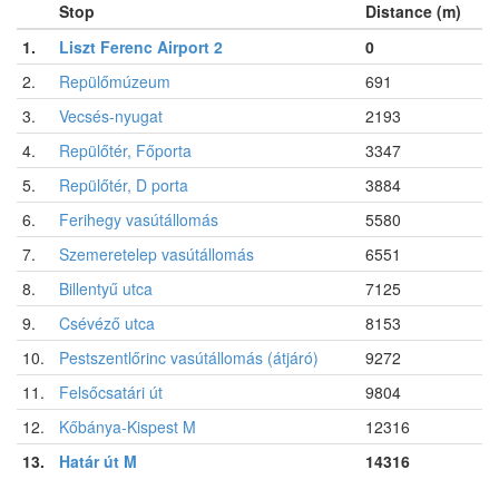
Stop
Distance (m)
1.
Liszt Ferenc Airport 2
0
2.
Repülőmúzeum
691
3.
Vecsés-nyugat
2193
4.
Repülőtér, Főporta
3347
5.
Repülőtér, D porta
3884
6.
Ferihegy vasútállomás
5580
7.
Szemeretelep vasútállomás
6551
8.
Billentyű utca
7125
9.
Csévéző utca
8153
10.
Pestszentlőrinc vasútállomás (átjáró)
9272
11.
Felsőcsatári út
9804
12.
Kőbánya-Kispest M
12316
13.
Határ út M
14316