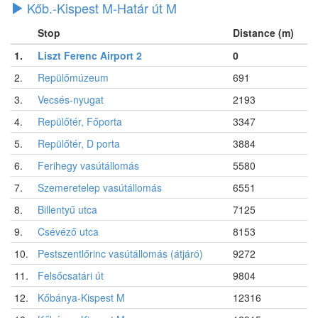
Kőb.-Kispest M-Határ út M
Stop
Distance (m)
1.
Liszt Ferenc Airport 2
0
2.
Repülőmúzeum
691
3.
Vecsés-nyugat
2193
4.
Repülőtér, Főporta
3347
5.
Repülőtér, D porta
3884
6.
Ferihegy vasútállomás
5580
7.
Szemeretelep vasútállomás
6551
8.
Billentyű utca
7125
9.
Csévéző utca
8153
10.
Pestszentlőrinc vasútállomás (átjáró)
9272
11.
Felsőcsatári út
9804
12.
Kőbánya-Kispest M
12316