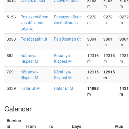
5014
Csévéző utca
Csévéző utca
8153
8153
8153
m
m
m
5156
Pestszentlőrinc
Pestszentlőrinc
9272
9272
9272
vasútállomás
vasútállomás
m
m
m
(átjáró)
3390
Felsőcsatári út
Felsőcsatári út
9804
9804
9804
m
m
m
662
Kőbánya-
Kőbánya-
12316
12316
1231
Kispest M
Kispest M
m
m
m
769
Kőbánya-
Kőbánya-
12915
12915
Kispest M
Kispest M
m
m
5239
Határ út M
Határ út M
14998
1431
m
m
Calendar
Service
id
From
To
Days
Plus