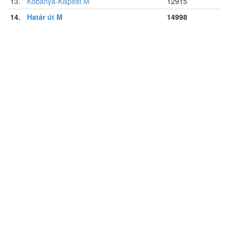
13.
Kőbánya-Kispest M
12915
14.
Határ út M
14998