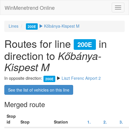
WinMenetrend Online
Lines
Kőbánya-Kispest M
200E
Routes for line
in
200E
direction to
Kőbánya-
Kispest M
In opposite direction:
Liszt Ferenc Airport 2
200E
See the list of vehicles on this line
Merged route
Stop
id
Stop
Station
1.
2.
3.