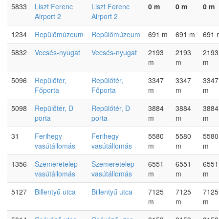
5833
Liszt Ferenc
Liszt Ferenc
0 m
0 m
0 m
Airport 2
Airport 2
1234
Repülőmúzeum
Repülőmúzeum
691 m
691 m
691 
5832
Vecsés-nyugat
Vecsés-nyugat
2193
2193
2193
m
m
m
5096
Repülőtér,
Repülőtér,
3347
3347
3347
Főporta
Főporta
m
m
m
5098
Repülőtér, D
Repülőtér, D
3884
3884
3884
porta
porta
m
m
m
31
Ferihegy
Ferihegy
5580
5580
5580
vasútállomás
vasútállomás
m
m
m
1356
Szemeretelep
Szemeretelep
6551
6551
6551
vasútállomás
vasútállomás
m
m
m
5127
Billentyű utca
Billentyű utca
7125
7125
7125
m
m
m