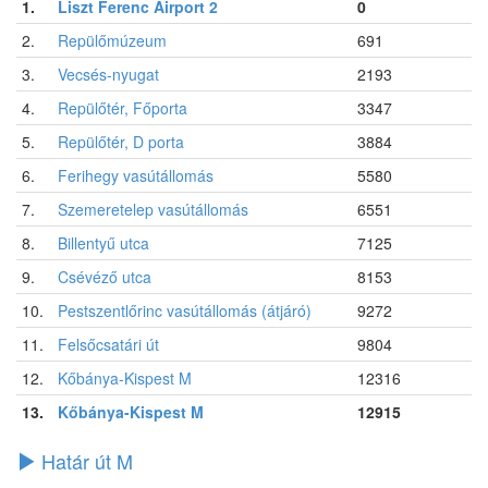
1.
Liszt Ferenc Airport 2
0
2.
Repülőmúzeum
691
3.
Vecsés-nyugat
2193
4.
Repülőtér, Főporta
3347
5.
Repülőtér, D porta
3884
6.
Ferihegy vasútállomás
5580
7.
Szemeretelep vasútállomás
6551
8.
Billentyű utca
7125
9.
Csévéző utca
8153
10.
Pestszentlőrinc vasútállomás (átjáró)
9272
11.
Felsőcsatári út
9804
12.
Kőbánya-Kispest M
12316
13.
Kőbánya-Kispest M
12915
Határ út M