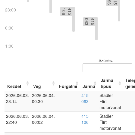
6
4
1
5
0
9
23:00
6
4
1
5
1
0
3
4
1
5
0
6
0:00
1:00
Szűrés:
Jármű
Tele
Kezdet
Vég
Forgalmi
Jármű
típus
(jele
2026.06.03.
2026.06.04.
415
Stadler
23:14
00:30
063
Flirt
motorvonat
2026.06.03.
2026.06.04.
415
Stadler
22:40
00:02
106
Flirt
motorvonat