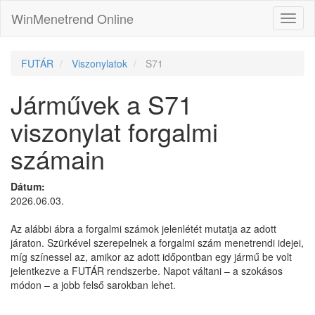
WinMenetrend Online
FUTÁR
Viszonylatok
S71
Járművek a S71
viszonylat forgalmi
számain
Dátum:
2026.06.03.
Az alábbi ábra a forgalmi számok jelenlétét mutatja az adott
járaton. Szürkével szerepelnek a forgalmi szám menetrendi idejei,
míg színessel az, amikor az adott időpontban egy jármű be volt
jelentkezve a FUTÁR rendszerbe. Napot váltani – a szokásos
módon – a jobb felső sarokban lehet.